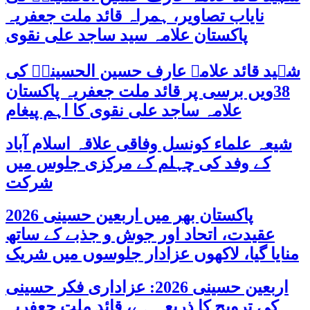
نایاب تصاویر، ہمراہ قائد ملت جعفریہ
پاکستان علامہ سید ساجد علی نقوی
شہید قائد علامہ عارف حسین الحسینیؒ کی
38ویں برسی پر قائد ملت جعفریہ پاکستان
علامہ ساجد علی نقوی کا اہم پیغام
شیعہ علماء کونسل وفاقی علاقہ اسلام آباد
کے وفد کی چہلم کے مرکزی جلوس میں
شرکت
پاکستان بھر میں اربعین حسینی 2026
عقیدت، اتحاد اور جوش و جذبے کے ساتھ
منایا گیا، لاکھوں عزادار جلوسوں میں شریک
اربعین حسینی 2026: عزاداری فکر حسینی
کی ترویج کا ذریعہ ہے، قائد ملت جعفریہ