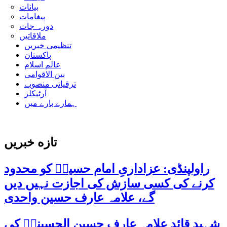
بیانات
پیغامات
دورہ جات
ملاقاتیں
تنظیمی خبریں
پاکستان
عالم اسلام
بین الاقوامی
ترقیاتی منصوبے
آرٹیکلز
ہمارے بارے میں
تازه خبریں
راولپنڈی: عزاداریِ امام حسینؑ کو محدود
کرنے کی کسی سازش کی اجازت نہیں دیں
گے، علامہ عارف حسین واحدی
شہید قائد علامہ عارف حسین الحسینیؒ کی