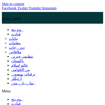
Skip to content
Facebook
Twitter
Youtube
Instagram
[ticker_post]
ہوم پیج
قیادت
بیانات
پیغامات
دورہ جات
ملاقاتیں
تنظیمی خبریں
پاکستان
عالم اسلام
بین الاقوامی
ترقیاتی منصوبے
آرٹیکلز
ہمارے بارے میں
Menu
ہوم پیج
قیادت