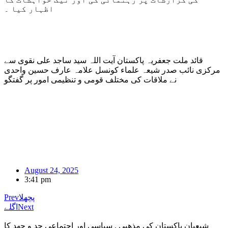
اظہار کیا ۔
قائد ملت جعفریہ پاکستان آیت اللہ سید ساجد علی نقوی سے
مرکزی نائب صدر شیعہ علماء کونسل علامہ عارف حسین واحدی
نے ملاقات کی مختلف قومی و تنظیمی امور پر گفتگو
August 24, 2025
3:41 pm
پچھلا
Prev
Next
اگلے
شیعیان پاکستان کی مذهبی , سیاسی اور اجتماعی جد و جهد کا