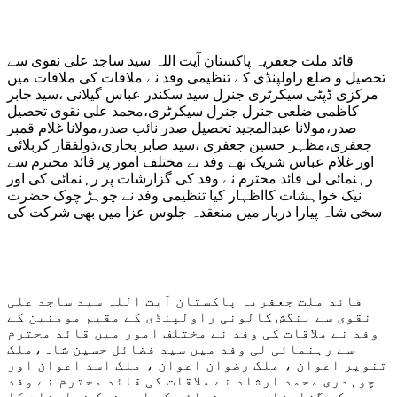
قائد ملت جعفریہ پاکستان آیت اللہ سید ساجد علی نقوی سے
تحصیل و ضلع راولپنڈی کے تنظیمی وفد نے ملاقات کی ملاقات میں
مرکزی ڈپٹی سیکرٹری جنرل سید سکندر عباس گیلانی ،سید جابر
کاظمی ضلعی جنرل جنرل سیکرٹری،محمد علی نقوی تحصیل
صدر،مولانا عبدالمجید تحصیل صدر نائب صدر،مولانا غلام قمبر
جعفری،مظہر حسین جعفری ،سید صابر بخاری،ذولفقار کربلائی
اور غلام عباس شریک تھے وفد نے مختلف امور پر قائد محترم سے
رہنمائی لی قائد محترم نے وفد کی گزارشات پر رہنمائی کی اور
نیک خواہشات کااظہار کیا تنظیمی وفد نے چوہڑ چوک حضرت
سخی شاہ پیارا دربار میں منعقدہ جلوس عزا میں بھی شرکت کی
قائد ملت جعفریہ پاکستان آیت اللہ سید ساجد علی
نقوی سے بنگش کالونی راولپنڈی کے مقیم مومنین کے
وفد نے ملاقات کی وفد نے مختلف امور میں قائد محترم
سے رہنمائی لی وفد میں سید فضائل حسین شاہ،ملک
تنویر اعوان ، ملک رضوان اعوان ، ملک اسد اعوان اور
چوہدری محمد ارشاد نے ملاقات کی قائد محترم نے وفد
کی گزارشات پر رہنمائی کی اور نیک خواہشات کا