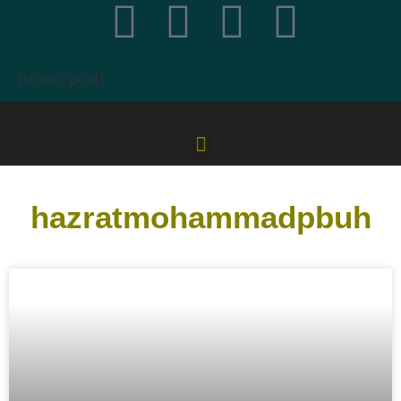
[ticker_post]
hazratmohammadpbuh