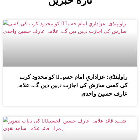
تازه خبریں
راولپنڈی: عزاداریِ امام حسینؑ کو محدود کرنے
کی کسی سازش کی اجازت نہیں دیں گے، علامہ
عارف حسین واحدی