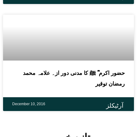
حضور اکرم ؓ ﷺ کا مدنی دور از۔ علامہ محمد
رمضان توقیر
December 10, 2016
آرٹیکلز