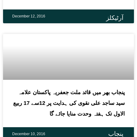
December 12, 2016
آرٹیکلز
پنجاب بھر میں قائد ملت جعفریہ پاکستان علامہ
سید ساجد علی نقوی کی ہدایت پر 12سے 17 ربیع
الاول تک ہفتہ وحدت منایا جائے گا
پنجاب
December 10, 2016