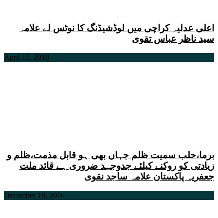
اعلی عدلیہ کراچی میں لوڈشیڈنگ کا نوٹس لے علامہ
سید ناظر عباس تقوی
April 15, 2018
برما،حلب سمیت ظلم جہاں بھی ہو قابل مذمت،ظلم و
زیادتی کو روکنے کیلئے جدوجہد ضروری ہے قائد ملت
جعفریہ پاکستان علامہ ساجد نقوی
December 19, 2016