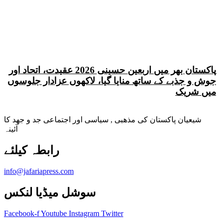
پاکستان بھر میں اربعین حسینی 2026 عقیدت، اتحاد اور
جوش و جذبے کے ساتھ منایا گیا، لاکھوں عزادار جلوسوں
میں شریک
شیعیان پاکستان کی مذهبی , سیاسی اور اجتماعی جد و جهد کا
آئینہ
info@jafariapress.com​
سوشل میڈیا لنکس
Facebook-f
Youtube
Instagram
Twitter