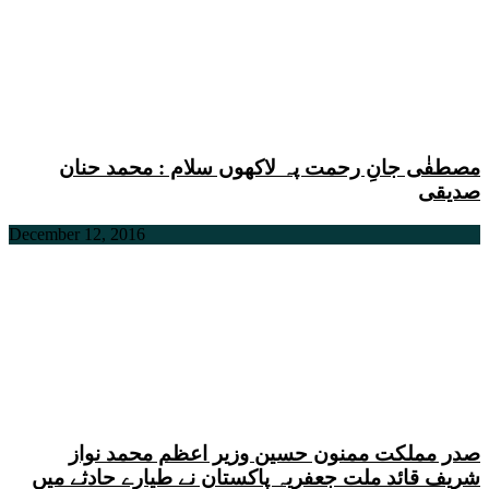
مصطفٰی جانِ رحمت پہ لاکھوں سلام : محمد حنان
صدیقی
December 12, 2016
صدر مملکت ممنون حسین وزیر اعظم محمد نواز
شریف قائد ملت جعفریہ پاکستان نے طیارے حادثے میں