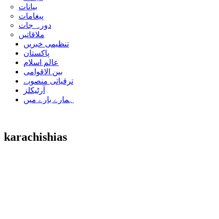
بیانات
پیغامات
دورہ جات
ملاقاتیں
تنظیمی خبریں
پاکستان
عالم اسلام
بین الاقوامی
ترقیاتی منصوبے
آرٹیکلز
ہمارے بارے میں
karachishias