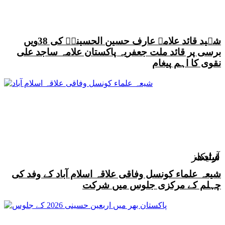
شہید قائد علامہ عارف حسین الحسینیؒ کی 38ویں
برسی پر قائد ملت جعفریہ پاکستان علامہ ساجد علی
نقوی کا اہم پیغام
سندھ
سندھ
قیادت
قیادت
قیادت
آرٹیکلز
شیعہ علماء کونسل وفاقی علاقہ اسلام آباد کے وفد کی
چہلم کے مرکزی جلوس میں شرکت