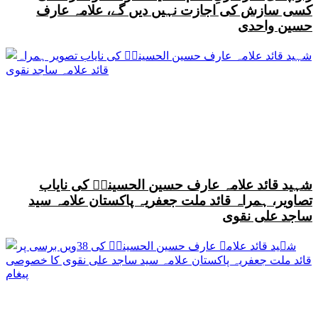
کسی سازش کی اجازت نہیں دیں گے، علامہ عارف
حسین واحدی
شہید قائد علامہ عارف حسین الحسینیؒ کی نایاب
تصاویر، ہمراہ قائد ملت جعفریہ پاکستان علامہ سید
ساجد علی نقوی