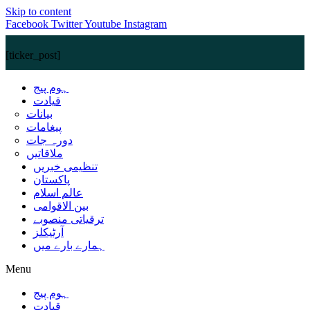
Skip to content
Facebook
Twitter
Youtube
Instagram
[ticker_post]
ہوم پیج
قیادت
بیانات
پیغامات
دورہ جات
ملاقاتیں
تنظیمی خبریں
پاکستان
عالم اسلام
بین الاقوامی
ترقیاتی منصوبے
آرٹیکلز
ہمارے بارے میں
Menu
ہوم پیج
قیادت