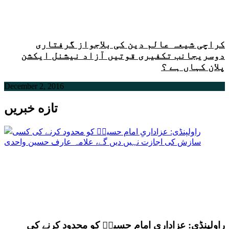
کراچی شیعہ عالم دین کی بلاجواز گرفتاری
دوسریجانب تکفیری قوتیں آزاد نیشنل ایکشن
پلان کہاں ہے ؟
December 2, 2016
تازه خبریں
راولپنڈی: عزاداریِ امام حسینؑ کو محدود کرنے کی