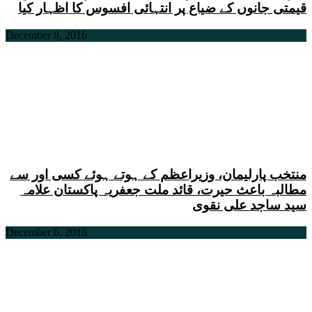
قیمتی جانوں کے ضیاع پر انتہائی افسوس کا اظہار کیا
December 8, 2016
منتخب پارلیمان، وزیراعظم کے ہوتے ہوئے کسی اور سے
مطالبہ باعث حیرت، قائد ملت جعفریہ پاکستان علامہ
سید ساجد علی نقوی
December 6, 2016