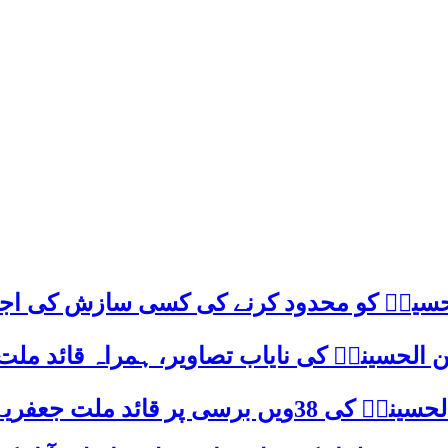
م حسینؑ کو محدود کرنے کی کسی سازش کی اج
 الحسینیؒ کی نایاب تصاویر، ہمراہ قائد ملت
علامہ ساجد علی نقوی کا اہم پیغام