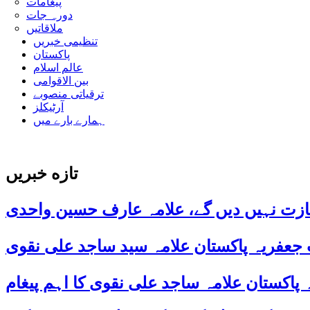
پیغامات
دورہ جات
ملاقاتیں
تنظیمی خبریں
پاکستان
عالم اسلام
بین الاقوامی
ترقیاتی منصوبے
آرٹیکلز
ہمارے بارے میں
تازه خبریں
ازت نہیں دیں گے، علامہ عارف حسین واحدی
 جعفریہ پاکستان علامہ سید ساجد علی نقوی