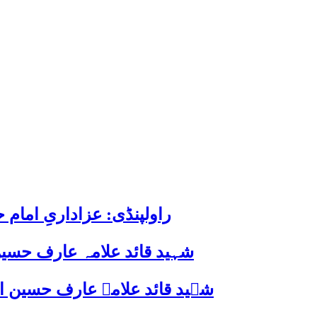
راولپنڈی: عزاداریِ اما
شہید قائد علامہ عارف حسین
شہید قائد علامہ عارف حسین الحسینیؒ کی 38ویں برسی پر قائد ملت جعفریہ پاکستان 