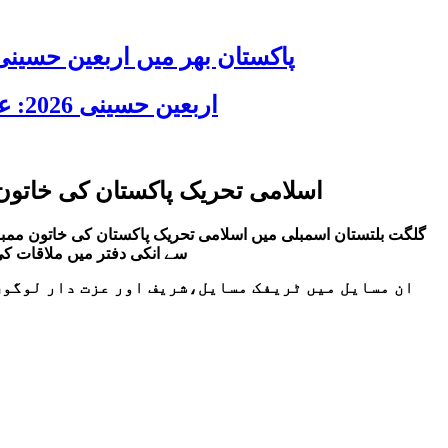
پاکستان بھر میں اربعین حسینی 2026 عقیدت، اتحاد اور جوش و جذبے کے ساتھ منایا گیا، لاکھوں عزادار جلوسوں میں
اربعین حسینی 2026: عزاداری فکر حسینی کی ترویج کا ذریعہ ہے، قائد ملت جعفریہ آیت اللہ سید ساجد علی نقوی
اسلامی تحریک پاکستان کی خاتون
گلگت بلتستان اسمبلی میں اسلامی تحریک پاکستان کی خاتون ممب
سے انکی دفتر میں ملاقات ک
ان مسایل میں ٹریفک مسایل،شریف اور عزت دار لوگوں 
چ