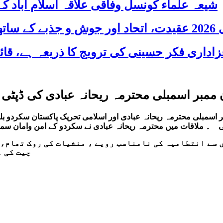
شیعہ علماء کونسل وفاقی علاقہ اسلام آباد
 شریک
 ممبر اسمبلی محترمہ ریحانہ عبادی کی ڈپٹی
ر اسمبلی محترمہ ریحانہ عبادی اور اسلامی تحریک پاکستان سکردو 
ی ۔ ملاقات میں محترمہ ریحانہ عبادی نے سکردو کے امن وامان سم
سے انتطامیہ کی نامناسب رویے ، منشیات کی روک تھام، 
یت کی ۔ ڈپٹی کمشنر سکردو نے مسایل حل کرنے یقین دہانی کی ۔