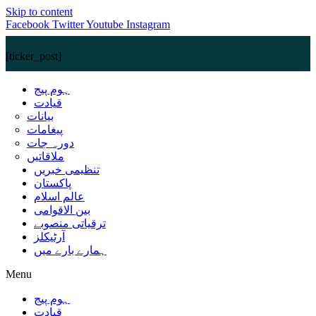
Skip to content
Facebook
Twitter
Youtube
Instagram
[ticker_post]
ہوم پیج
قیادت
بیانات
پیغامات
دورہ جات
ملاقاتیں
تنظیمی خبریں
پاکستان
عالم اسلام
بین الاقوامی
ترقیاتی منصوبے
آرٹیکلز
ہمارے بارے میں
Menu
ہوم پیج
قیادت