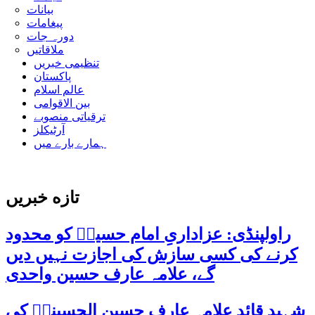
بیانات
پیغامات
دورہ جات
ملاقاتیں
تنظیمی خبریں
پاکستان
عالم اسلام
بین الاقوامی
ترقیاتی منصوبے
آرٹیکلز
ہمارے بارے میں
تازه خبریں
راولپنڈی: عزاداریِ امام حسینؑ کو محدود
کرنے کی کسی سازش کی اجازت نہیں دیں
گے، علامہ عارف حسین واحدی
شہید قائد علامہ عارف حسین الحسینیؒ کی