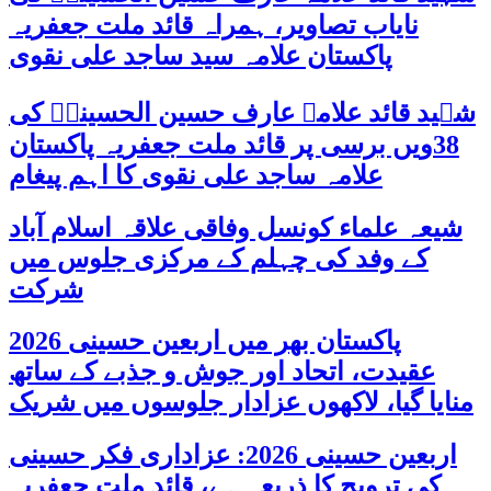
نایاب تصاویر، ہمراہ قائد ملت جعفریہ
پاکستان علامہ سید ساجد علی نقوی
شہید قائد علامہ عارف حسین الحسینیؒ کی
38ویں برسی پر قائد ملت جعفریہ پاکستان
علامہ ساجد علی نقوی کا اہم پیغام
شیعہ علماء کونسل وفاقی علاقہ اسلام آباد
کے وفد کی چہلم کے مرکزی جلوس میں
شرکت
پاکستان بھر میں اربعین حسینی 2026
عقیدت، اتحاد اور جوش و جذبے کے ساتھ
منایا گیا، لاکھوں عزادار جلوسوں میں شریک
اربعین حسینی 2026: عزاداری فکر حسینی
کی ترویج کا ذریعہ ہے، قائد ملت جعفریہ