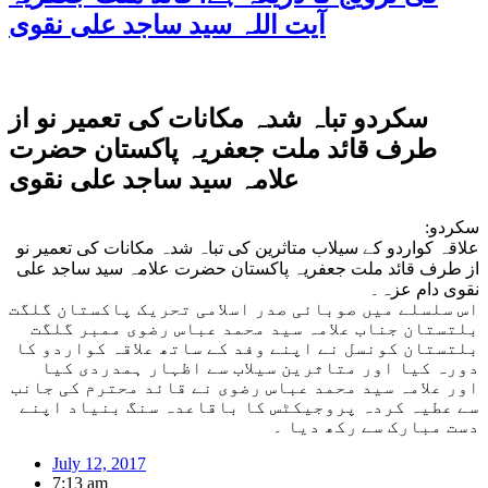
آیت اللہ سید ساجد علی نقوی
سکردو تباہ شدہ مکانات کی تعمیر نو از
طرف قائد ملت جعفریہ پاکستان حضرت
علامہ سید ساجد علی نقوی
سکردو:
علاقہ کواردو کے سیلاب متاثرین کی تباہ شدہ مکانات کی تعمیر نو
از طرف قائد ملت جعفریہ پاکستان حضرت علامہ سید ساجد علی
نقوی دام عزہ۔
اس سلسلے میں صوبائی صدر اسلامی تحریک پاکستان گلگت
بلتستان جناب علامہ سید محمد عباس رضوی ممبر گلگت
بلتستان کونسل نے اپنے وفد کے ساتھ علاقہ کواردو کا
دورہ کیا اور متاثرین سیلاب سے اظہار ہمدردی کیا
اور علامہ سید محمد عباس رضوی نے قائد محترم کی جانب
سے عطیہ کردہ پروجیکٹس کا باقاعدہ سنگ بنیاد اپنے
دست مبارک سے رکھ دیا ۔
July 12, 2017
7:13 am