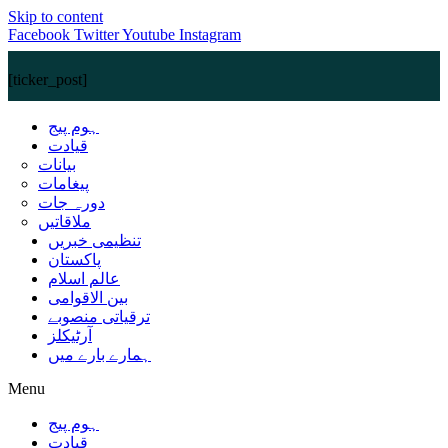
Skip to content
Facebook
Twitter
Youtube
Instagram
[ticker_post]
ہوم پیج
قیادت
بیانات
پیغامات
دورہ جات
ملاقاتیں
تنظیمی خبریں
پاکستان
عالم اسلام
بین الاقوامی
ترقیاتی منصوبے
آرٹیکلز
ہمارے بارے میں
Menu
ہوم پیج
قیادت