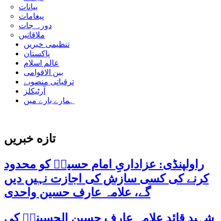
بیانات
پیغامات
دورہ جات
ملاقاتیں
تنظیمی خبریں
پاکستان
عالم اسلام
بین الاقوامی
ترقیاتی منصوبے
آرٹیکلز
ہمارے بارے میں
تازه خبریں
راولپنڈی: عزاداریِ امام حسینؑ کو محدود
کرنے کی کسی سازش کی اجازت نہیں دیں
گے، علامہ عارف حسین واحدی
شہید قائد علامہ عارف حسین الحسینیؒ کی