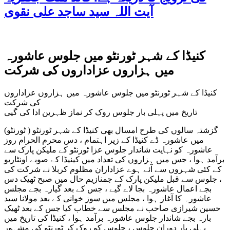
آیت اللہ سید ساجد علی نقوی
کنیڈا کے شہر ٹورنٹو میں جلوس عاشورہ
میں ہزاروں عزاداروں کی شرکت
کنیڈا کے شہر ٹورنٹو میں جلوس عاشورہ میں ہزاروں عزاداروں
کی شرکت
تاریخ میں پہلی بار جلوس روک کر نماز ظہرین ادا کی گیی
(ٹورنٹو ) گزشتہ سالوں کی طرح امسال بھی کنیڈا کے شہر ٹورنٹو
میں عاشورہ ڈے کنیڈا کے زیر اہتمام ، دس محرم الحرام روز
عاشورہ کو نہایت شاندار جلوس عزا ٹورنٹو کے ملیکن پارک سے
برآمد ہوا ، جس میں ہزاروں کی تعداد میں کینیڈا کے صوبے اونٹاریو
کے کئی شہروں سے آئے ہوے عزاداران مظلوم کربلا نے شرکت کی
، جلوس سے قبل ملیکن پارک کے جمنازیم حال میں صبح ٹھیک دس
بجے اعمال عاشورہ بجا لاے گیے ، جس کے بعد گیارہ بجے مجلس
عاشورہ کا آغاز ہوا ، مجلس میں سوز خوانی کے بعد مولانا سید
حسین شیرازی صاحب نے مجلس سے خطاب کیا جس کے بعد ٹھیک
بارہ بجے شاندار جلوس عاشورہ برآمد ہوا ، کنیڈا کی تاریخ میں
پہلی بار دوران جلوس ، جلوس کو روک کر ٹورنٹو کی مشہور