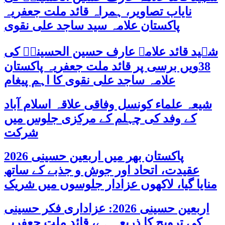
نایاب تصاویر، ہمراہ قائد ملت جعفریہ
پاکستان علامہ سید ساجد علی نقوی
شہید قائد علامہ عارف حسین الحسینیؒ کی
38ویں برسی پر قائد ملت جعفریہ پاکستان
علامہ ساجد علی نقوی کا اہم پیغام
شیعہ علماء کونسل وفاقی علاقہ اسلام آباد
کے وفد کی چہلم کے مرکزی جلوس میں
شرکت
پاکستان بھر میں اربعین حسینی 2026
عقیدت، اتحاد اور جوش و جذبے کے ساتھ
منایا گیا، لاکھوں عزادار جلوسوں میں شریک
اربعین حسینی 2026: عزاداری فکر حسینی
کی ترویج کا ذریعہ ہے، قائد ملت جعفریہ