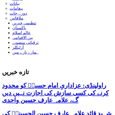
بیانات
پیغامات
دورہ جات
ملاقاتیں
تنظیمی خبریں
پاکستان
عالم اسلام
بین الاقوامی
ترقیاتی منصوبے
آرٹیکلز
ہمارے بارے میں
تازه خبریں
راولپنڈی: عزاداریِ امام حسینؑ کو محدود
کرنے کی کسی سازش کی اجازت نہیں دیں
گے، علامہ عارف حسین واحدی
شہید قائد علامہ عارف حسین الحسینیؒ کی