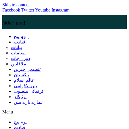
Skip to content
Facebook
Twitter
Youtube
Instagram
[ticker_post]
ہوم پیج
قیادت
بیانات
پیغامات
دورہ جات
ملاقاتیں
تنظیمی خبریں
پاکستان
عالم اسلام
بین الاقوامی
ترقیاتی منصوبے
آرٹیکلز
ہمارے بارے میں
Menu
ہوم پیج
قیادت