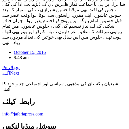
شاہراہ پر ہی با جماعت نماز ظہرین دن کے ڈیڑھ بجے ادا کی گئی
، جس کی اقتدا بھی مولانا حسین شیرازی نے کی – نماز کے بعد
جلوس عاشورہ اپنے مقررہ راستوں سے ہوتا ہوا وقت عصر سے
قبل حسینیہ امام بارگاہ پر پہونچ کر اختتام پذیر ہوا ، جہاں فاقہ
شکنی کے لیے نیاز تقسیم کی گیی ، جلوس عاشورہ میں تمام
روایتی تبرکات کے علاوہ عزاداروں نے پلے کارڈز اور بینر بھی اٹھاے
ہویے تھے ، جلوس میں اس سال بھی خواتین کی تعداد مردوں سے
زیادہ تھی –
October 15, 2016
9:48 am
پچھلا
Prev
Next
اگلے
شیعیان پاکستان کی مذهبی , سیاسی اور اجتماعی جد و جهد کا
آئینہ
info@jafariapress.com​
سوشل میڈیا لنکس