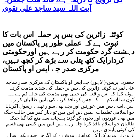
آیت اللہ سید ساجد علی نقوی
کوئٹہ زائرین کی بس پر حملہ اس بات کا
ثبوت ہے کہ عملی طور پر پاکستان میں
دہشت گرد حکومت کر رہے ہیں اورحکومتی
کردارایک کٹھ پتلی سے بڑھ کر کچھ نہیں،
مرکزی صدر جے ایس او پاکستان
جعفریہ پریس-( لاہور) جے ایس او پاکستان کے مرکزی صدر ساجد
علی ثمر نے کوئٹہ زائرین کی بس پر حملہ کی شدید مذمت کرتے
ہوئے کہا کہ اس واقعہ کی جتنی بھی مذمت کی جائے کم ہے۔یہ
کون سا اسلام ہے کہ جس کو نافذ کرنے کی باتیں طالبان کر رہے
ہیں۔اسی بس میں عورتیں اور بچے بھی سوار تھے ۔ رسول اکرمؐ
جو اسلامی تعلیمات ہمیں دیں اس میں تو دیار کفر میں حالت جنگ
میں بھی عورتوں اور بچوں کو گزند پہنچانے سے منع کیا گیا جبکہ
طالبان جو اسلام نافذ کرنا چاہ رہے ہیں اس میں کسی بھی قسم
کی کوئی پابندی نہیں۔
انہوں نے مزید کہا کہ عوام نے ووٹ دے کر اگرچہ چند دیکھے بھالے