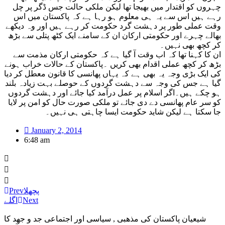
چہروں کو اقتدار میں بھیجا تھا لیکن ملکی حالت جس ڈگر پر چل
رہے ہیں اس سے یہ ہی معلوم ہو رہا ہے کہ پاکستان میں اس
وقت عملی طور پر دہشت گرد حکومت کر رہے ہیں اور وہ دیکھے
بھالے چہرے اور حکومتی ارکان ان کے سامنے ایک کٹھ پتلی سے بڑھ
کر کچھ بھی نہیں۔
ان کا کہنا تھا کہ اب وقت آ گیا ہے کہ حکومتی ارکان مذمت سے
بڑھ کر کچھ عملی اقدام بھی کریں ۔پاکستان کے حالات خراب ہونے
کی ایک بڑی وجہ یہ بھی ہے کہ یہاں پھانسی کا قانون معطل کر دیا
گیا ہے جس کی وجہ سے دہشت گردوں کے حوصلے بہت زیادہ بلند
ہو چکے ہیں۔اگر اسلام پر عمل درآمد کیا جائے اور دہشت گردوں
کو سر عام پھانسی دے دی جائے تو ملکی صورت حال کو امن پر لایا
جا سکتا ہے لیکن شاید حکومت ایسا چاہتی ہی نہیں۔
January 2, 2014
6:48 am
پچھلا
Prev
Next
اگلے
شیعیان پاکستان کی مذهبی , سیاسی اور اجتماعی جد و جهد کا