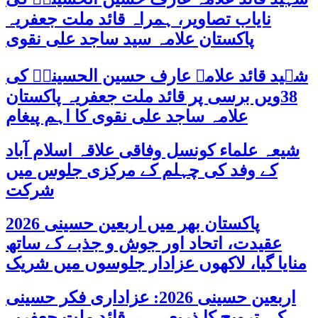
نایاب تصاویر، ہمراہ قائد ملت جعفریہ
پاکستان علامہ سید ساجد علی نقوی
شہید قائد علامہ عارف حسین الحسینیؒ کی
38ویں برسی پر قائد ملت جعفریہ پاکستان
علامہ ساجد علی نقوی کا اہم پیغام
شیعہ علماء کونسل وفاقی علاقہ اسلام آباد
کے وفد کی چہلم کے مرکزی جلوس میں
شرکت
پاکستان بھر میں اربعین حسینی 2026
عقیدت، اتحاد اور جوش و جذبے کے ساتھ
منایا گیا، لاکھوں عزادار جلوسوں میں شریک
اربعین حسینی 2026: عزاداری فکر حسینی
کی ترویج کا ذریعہ ہے، قائد ملت جعفریہ