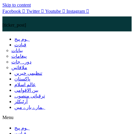
Skip to content
Facebook
Twitter
Youtube
Instagram
[ticker_post]
ہوم پیج
قیادت
بیانات
پیغامات
دورہ جات
ملاقاتیں
تنظیمی خبریں
پاکستان
عالم اسلام
بین الاقوامی
ترقیاتی منصوبے
آرٹیکلز
ہمارے بارے میں
Menu
ہوم پیج
قیادت