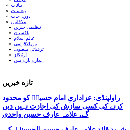
بیانات
پیغامات
دورہ جات
ملاقاتیں
تنظیمی خبریں
پاکستان
عالم اسلام
بین الاقوامی
ترقیاتی منصوبے
آرٹیکلز
ہمارے بارے میں
تازه خبریں
راولپنڈی: عزاداریِ امام حسینؑ کو محدود
کرنے کی کسی سازش کی اجازت نہیں دیں
گے، علامہ عارف حسین واحدی
شہید قائد علامہ عارف حسین الحسینیؒ کی