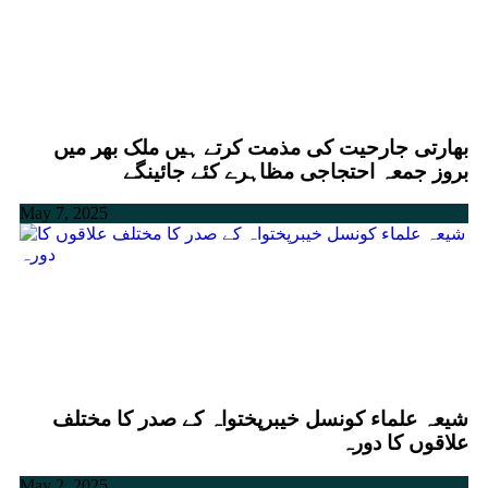
بھارتی جارحیت کی مذمت کرتے ہیں ملک بھر میں
بروز جمعہ احتجاجی مظاہرے کئے جائینگے
May 7, 2025
شیعہ علماء کونسل خیبرپختواہ کے صدر کا مختلف
علاقوں کا دورہ
May 2, 2025