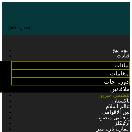
[ticker_post]
ہوم پیج
قیادت
بیانات
پیغامات
دورہ جات
ملاقاتیں
تنظیمی خبریں
پاکستان
عالم اسلام
بین الاقوامی
ترقیاتی منصوبے
آرٹیکلز
ہمارے بارے میں