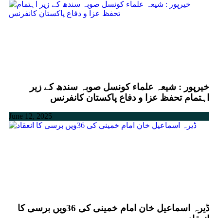
خیرپور : شیعہ علماء کونسل صوبہ سندھ کے زیر
اہتمام تحفظ عزا و دفاع پاکستان کانفرنس
June 12, 2025
ڈیرہ اسماعیل خان امام خمینی کی 36ویں برسی کا