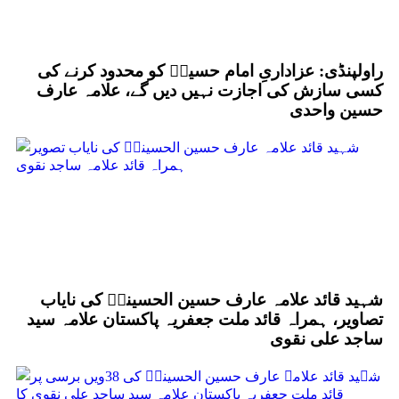
راولپنڈی: عزاداریِ امام حسینؑ کو محدود کرنے کی
کسی سازش کی اجازت نہیں دیں گے، علامہ عارف
حسین واحدی
شہید قائد علامہ عارف حسین الحسینیؒ کی نایاب
تصاویر، ہمراہ قائد ملت جعفریہ پاکستان علامہ سید
ساجد علی نقوی