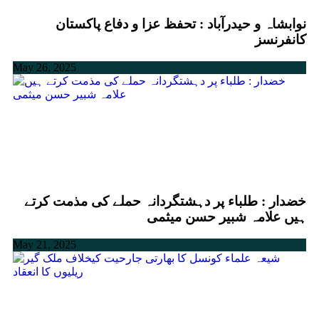
نوابشاہ و حیدرآباد : تحفظ عزا و دفاع پاکستان
کانفرنسز
May 26, 2025
خضدار : طلباء پر دہشتگردانہ حملے کی مذمت کرتے
ہیں علامہ شبیر حسن میثمی
May 21, 2025