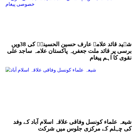
شہید قائد علامہ عارف حسین الحسینیؒ کی 38ویں
برسی پر قائد ملت جعفریہ پاکستان علامہ ساجد علی
نقوی کا اہم پیغام
شیعہ علماء کونسل وفاقی علاقہ اسلام آباد کے وفد
کی چہلم کے مرکزی جلوس میں شرکت