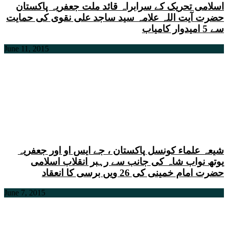
اسلامی تحریک کے سرابراہ قائد ملت جعفریہ پاکستان
حضرت آیت اللہ علامہ سید ساجد علی نقوی کی حمایت
سے 5 امیدوار کامیاب
June 11, 2015
شیعہ علماء کونسل پاکستان ، جے ایس او اور جعفریہ
یوتھ نواب شاہ کی جانب سے رہبر انقلاب اسلامی
حضرت امام خمینی کی 26 ویں برسی کا انعقاد
June 7, 2015