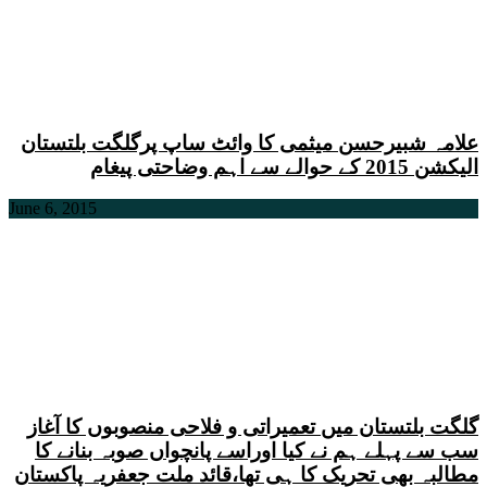
علامہ شبیرحسن میثمی کا وائٹ ساپ پرگلگت بلتستان
الیکشن 2015 کے حوالے سے اہم وضاحتی پیغام
June 6, 2015
گلگت بلتستان میں تعمیراتی و فلاحی منصوبوں کا آغاز
سب سے پہلے ہم نے کیا اوراسے پانچواں صوبہ بنانے کا
مطالبہ بھی تحریک کا ہی تھا،قائد ملت جعفریہ پاکستان