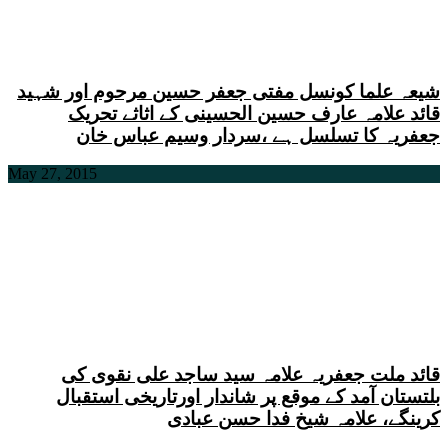
شیعہ علما کونسل مفتی جعفر حسین مرحوم اور شہید
قائد علامہ عارف حسین الحسینی کے اثاثے تحریک
جعفریہ کا تسلسل ہے ،سردار وسیم عباس خان
May 27, 2015
قائد ملت جعفریہ علامہ سید ساجد علی نقوی کی
بلتستان آمد کے موقع پر شاندار اورتاریخی استقبال
کرینگے، علامہ شیخ فدا حسن عبادی