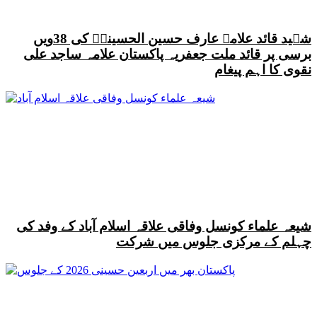
شہید قائد علامہ عارف حسین الحسینیؒ کی 38ویں
برسی پر قائد ملت جعفریہ پاکستان علامہ ساجد علی
نقوی کا اہم پیغام
شیعہ علماء کونسل وفاقی علاقہ اسلام آباد کے وفد کی
چہلم کے مرکزی جلوس میں شرکت