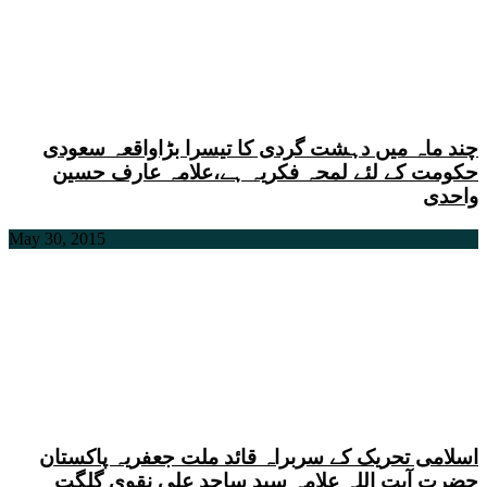
چند ماہ میں دہشت گردی کا تیسرا بڑاواقعہ سعودی
حکومت کے لئے لمحہ فکریہ ہے،علامہ عارف حسین
واحدی
May 30, 2015
اسلامی تحریک کے سربراہ قائد ملت جعفریہ پاکستان
حضرت آیت اللہ علامہ سید ساجد علی نقوی گلگت