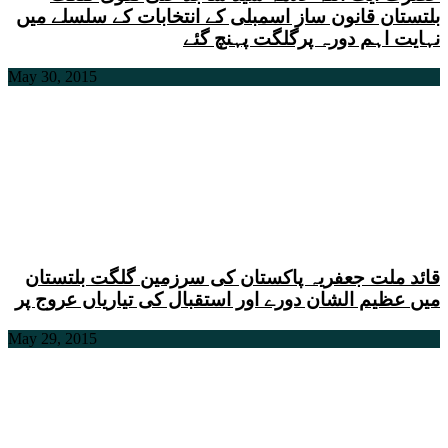
بلتستان قانون ساز اسمبلی کے انتخابات کے سلسلے میں
نہایت اہم دورہ پرگلگت پہنچ گئے
May 30, 2015
قائد ملت جعفریہ پاکستان کی سرزمین گلگت بلتستان
میں عظیم الشان دورے اور استقبال کی تیاریاں عروج پر
May 29, 2015