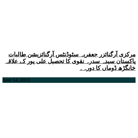
مرکزی آرگنائزر جعفریہ سٹوڈنٹس آرگنائزیشن طالبات
پاکستان سیدہ سدرہ نقوی کا تحصیل علی پور کے علاقہ
خانگڑھ ڈوماں کا دورہ۔
June 14, 2015