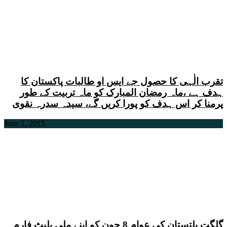
تقرب الٰہی کا حصول جے ایس او طالبات پاکستان کا
ہدف ہے ،ماہ رمضان المبارک کو ماہ تربیت کے طور
پرمنا کر اس ہدف کو پورا کریں گے، سیدہ سدرہ نقوی
June 1, 2015
گلگت بلتستان کی عوام 8 جون کو اپنے ملی پلیٹ فارم