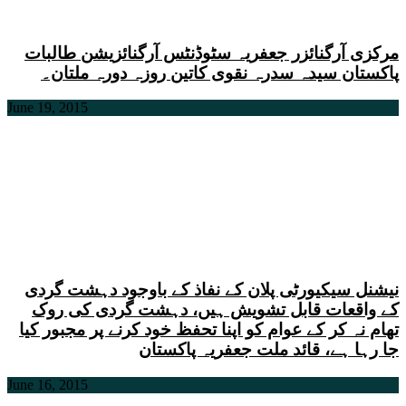
مرکزی آرگنائزر جعفریہ سٹوڈنٹس آرگنائزیشن طالبات
پاکستان سیدہ سدرہ نقوی کاتین روزہ دورہ ملتان۔
June 19, 2015
نیشنل سیکیورٹی پلان کے نفاذ کے باوجود دہشت گردی
کے واقعات قابل تشویش ہیں، دہشت گردی کی روک
تھام نہ کر کے عوام کو اپنا تحفظ خود کرنے پر مجبور کیا
جا رہا ہے، قائد ملت جعفریہ پاکستان
June 16, 2015