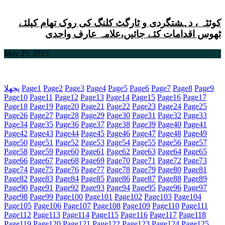
کوئٹہ ، دہشتگردی و ٹارگٹ کلنگ کی روک تھام کیلئے
ٹھوس اقدامات کئے جائیں،علامہ عارف واحدی
May 25, 2015
9
Page
8
Page
7
Page
6
Page
5
Page
4
Page
3
Page
2
Page
1
Page
پچھلا
Page
10
Page
11
Page
12
Page
13
Page
14
Page
15
Page
16
Page
17
Page
18
Page
19
Page
20
Page
21
Page
22
Page
23
Page
24
Page
25
Page
26
Page
27
Page
28
Page
29
Page
30
Page
31
Page
32
Page
33
Page
34
Page
35
Page
36
Page
37
Page
38
Page
39
Page
40
Page
41
Page
42
Page
43
Page
44
Page
45
Page
46
Page
47
Page
48
Page
49
Page
50
Page
51
Page
52
Page
53
Page
54
Page
55
Page
56
Page
57
Page
58
Page
59
Page
60
Page
61
Page
62
Page
63
Page
64
Page
65
Page
66
Page
67
Page
68
Page
69
Page
70
Page
71
Page
72
Page
73
Page
74
Page
75
Page
76
Page
77
Page
78
Page
79
Page
80
Page
81
Page
82
Page
83
Page
84
Page
85
Page
86
Page
87
Page
88
Page
89
Page
90
Page
91
Page
92
Page
93
Page
94
Page
95
Page
96
Page
97
Page
98
Page
99
Page
100
Page
101
Page
102
Page
103
Page
104
Page
105
Page
106
Page
107
Page
108
Page
109
Page
110
Page
111
Page
112
Page
113
Page
114
Page
115
Page
116
Page
117
Page
118
Page
119
Page
120
Page
121
Page
122
Page
123
Page
124
Page
125