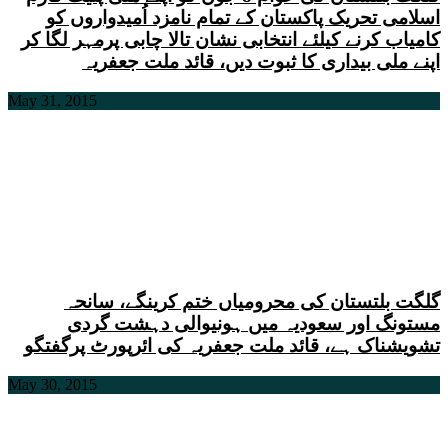
اسلامی تحریک پاکستان کے تمام نامزد اُمیدواروں کو
کامیاب کرنے کیلئے انتخابی نشان تالا چابی پرمہر لگا کر
اپنے ملی بیداری کا ثبوت دیں، قائد ملت جعفریہ
May 31, 2015
گلگت بلتستان کی محرومیاں ختم کرینگے، سانحہ
مستونگ اور سعودیہ میں ہونیوالی دہشت گردی
تشویشناک ہے، قائد ملت جعفریہ کی ائرپورٹ پرگفتگو
May 30, 2015