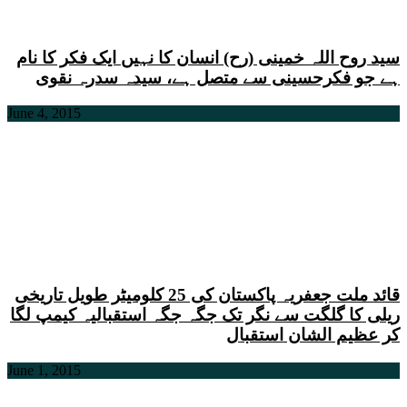
سید روح اللہ خمینی (رح) انسان کا نہیں ایک فکر کا نام
ہے جو فکرحسینی سے متصل ہے، سیدہ سدرہ نقوی
June 4, 2015
قائد ملت جعفریہ پاکستان کی 25 کلومیٹر طویل تاریخی
ریلی کا گلگت سے نگر تک جگہ جگہ استقبالیہ کیمپ لگا
کر عظیم الشان استقبال
June 1, 2015