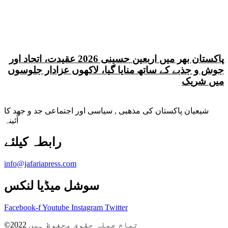
پاکستان بھر میں اربعین حسینی 2026 عقیدت، اتحاد اور
جوش و جذبے کے ساتھ منایا گیا، لاکھوں عزادار جلوسوں
میں شریک
شیعیان پاکستان کی مذهبی , سیاسی اور اجتماعی جد و جهد کا
آئینہ
info@jafariapress.com​
سوشل میڈیا لنکس
Facebook-f
Youtube
Instagram
Twitter
©2022 تمام جملہ حقوق محفوظ ہیں