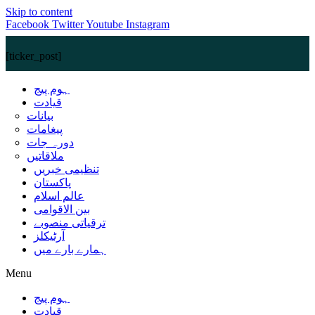
Skip to content
Facebook
Twitter
Youtube
Instagram
[ticker_post]
ہوم پیج
قیادت
بیانات
پیغامات
دورہ جات
ملاقاتیں
تنظیمی خبریں
پاکستان
عالم اسلام
بین الاقوامی
ترقیاتی منصوبے
آرٹیکلز
ہمارے بارے میں
Menu
ہوم پیج
قیادت