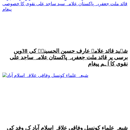
شہید قائد علامہ عارف حسین الحسینیؒ کی 38ویں
برسی پر قائد ملت جعفریہ پاکستان علامہ ساجد علی
نقوی کا اہم پیغام
شیعہ علماء کونسل وفاقی علاقہ اسلام آباد کے وفد کی