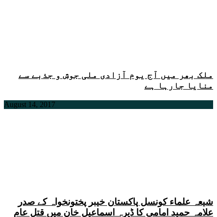
ملک بھر میں آج یوم آزادی ملی جوش و جذبے سے
منایا جارہا ہے
August 14, 2017
شیعہ علماء کونسل پاکستان خیبر پختونخواہ کے صدر
علامہ حمید امامی کا ڈیرہ اسماعیل خان میں قتل عام