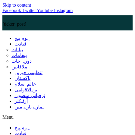
Skip to content
Facebook
Twitter
Youtube
Instagram
[ticker_post]
ہوم پیج
قیادت
بیانات
پیغامات
دورہ جات
ملاقاتیں
تنظیمی خبریں
پاکستان
عالم اسلام
بین الاقوامی
ترقیاتی منصوبے
آرٹیکلز
ہمارے بارے میں
Menu
ہوم پیج
قیادت