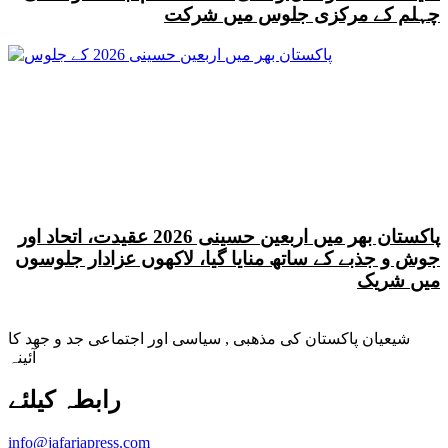
چہلم کے مرکزی جلوس میں شرکت
پاکستان بھر میں اربعین حسینی 2026 عقیدت، اتحاد اور
جوش و جذبے کے ساتھ منایا گیا، لاکھوں عزادار جلوسوں
میں شریک
شیعیان پاکستان کی مذهبی , سیاسی اور اجتماعی جد و جهد کا
آئینہ
info@jafariapress.com​