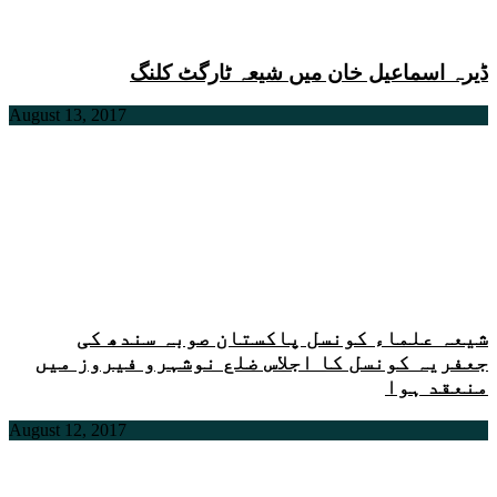
ڈیرہ اسماعیل خان میں شیعہ ٹارگٹ کلنگ
August 13, 2017
شیعہ علماء کونسل پاکستان صوبہ سندھ کی
جعفریہ کونسل کا اجلاس ضلع نوشہرو فیروز میں
منعقد ہوا
August 12, 2017