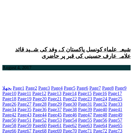
شیعہ علماء کونسل پاکستان کے وفد کی شہید قائد
علامہ عارف حسینی کی قبر پر حاضری
August 4, 2017
9
Page
8
Page
7
Page
6
Page
5
Page
4
Page
3
Page
2
Page
1
Page
پچھلا
Page
10
Page
11
Page
12
Page
13
Page
14
Page
15
Page
16
Page
17
Page
18
Page
19
Page
20
Page
21
Page
22
Page
23
Page
24
Page
25
Page
26
Page
27
Page
28
Page
29
Page
30
Page
31
Page
32
Page
33
Page
34
Page
35
Page
36
Page
37
Page
38
Page
39
Page
40
Page
41
Page
42
Page
43
Page
44
Page
45
Page
46
Page
47
Page
48
Page
49
Page
50
Page
51
Page
52
Page
53
Page
54
Page
55
Page
56
Page
57
Page
58
Page
59
Page
60
Page
61
Page
62
Page
63
Page
64
Page
65
Page
66
Page
67
Page
68
Page
69
Page
70
Page
71
Page
72
Page
73