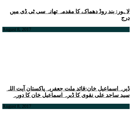
لاہور: بند روڈ دھماکے کا مقدمہ تھانہ سی ٹی ڈی میں
درج
August 8, 2017
ڈیرہ اسماعیل خان:قائد ملت جعفریہ پاکستان آیت اللہ
سید ساجد علی نقوی کا ڈیرہ اسماعیل خان کا دورہ
August 8, 2017