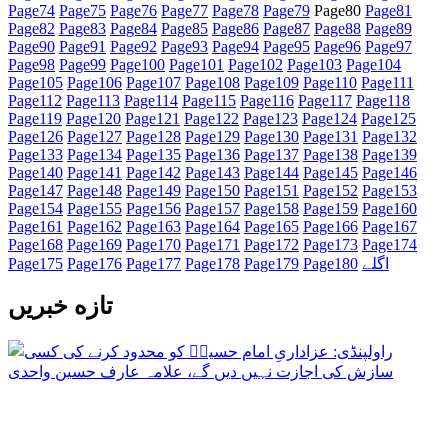
Page
74
Page
75
Page
76
Page
77
Page
78
Page
79
Page
80
Page
81
Page
82
Page
83
Page
84
Page
85
Page
86
Page
87
Page
88
Page
89
Page
90
Page
91
Page
92
Page
93
Page
94
Page
95
Page
96
Page
97
Page
98
Page
99
Page
100
Page
101
Page
102
Page
103
Page
104
Page
105
Page
106
Page
107
Page
108
Page
109
Page
110
Page
111
Page
112
Page
113
Page
114
Page
115
Page
116
Page
117
Page
118
Page
119
Page
120
Page
121
Page
122
Page
123
Page
124
Page
125
Page
126
Page
127
Page
128
Page
129
Page
130
Page
131
Page
132
Page
133
Page
134
Page
135
Page
136
Page
137
Page
138
Page
139
Page
140
Page
141
Page
142
Page
143
Page
144
Page
145
Page
146
Page
147
Page
148
Page
149
Page
150
Page
151
Page
152
Page
153
Page
154
Page
155
Page
156
Page
157
Page
158
Page
159
Page
160
Page
161
Page
162
Page
163
Page
164
Page
165
Page
166
Page
167
Page
168
Page
169
Page
170
Page
171
Page
172
Page
173
Page
174
اگلے
180
Page
179
Page
178
Page
177
Page
176
Page
175
Page
تازه خبریں