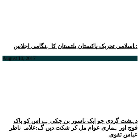
اسلامی تحریک پاکستان بلتستان کا ہنگامی اجلاس.:
August 10, 2017
دہشت گردی جو ایک ناسور بن چکی ہے اس کو پاک
فوج اور ہماری عوام مل کر شکت دیں گے:علامہ ناظر
عباس تقوی