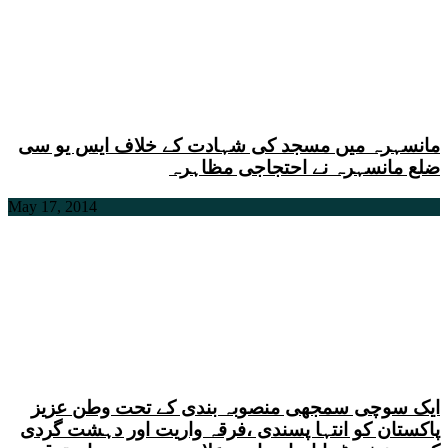
مانسہرہ میں مسجد کی شہادت کے خلاف ایس یو سی
ضلع مانسہرہ نے احتجاجی مظاہرہ
May 17, 2014
ایک سوچی سمجھی منصوبہ بندی کے تحت وطن عزیز
پاکستان کو انتہا پسندی ،فرقہ واریت اور دہشت گردی