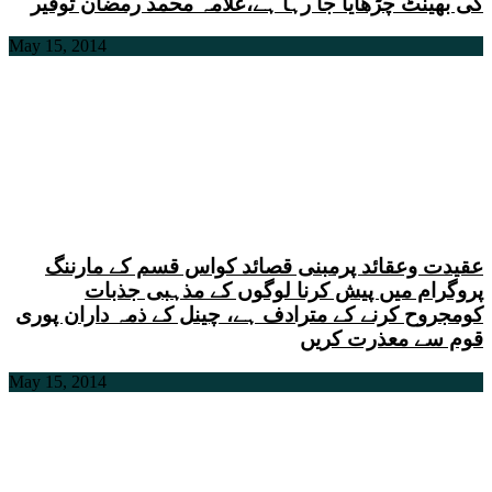
کی بھینٹ چڑھایا جا رہا ہے،علامہ محمد رمضان توقیر
May 15, 2014
عقیدت وعقائد پرمبنی قصائد کواس قسم کے مارننگ
پروگرام میں پیش کرنا لوگوں کے مذہبی جذبات
کومجروح کرنے کے مترادف ہے، چینل کے ذمہ داران پوری
قوم سے معذرت کریں
May 15, 2014