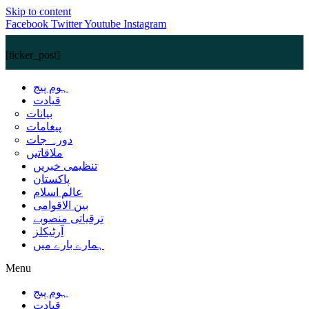
Skip to content
Facebook
Twitter
Youtube
Instagram
[ticker_post]
ہوم پیج
قیادت
بیانات
پیغامات
دورہ جات
ملاقاتیں
تنظیمی خبریں
پاکستان
عالم اسلام
بین الاقوامی
ترقیاتی منصوبے
آرٹیکلز
ہمارے بارے میں
Menu
ہوم پیج
قیادت