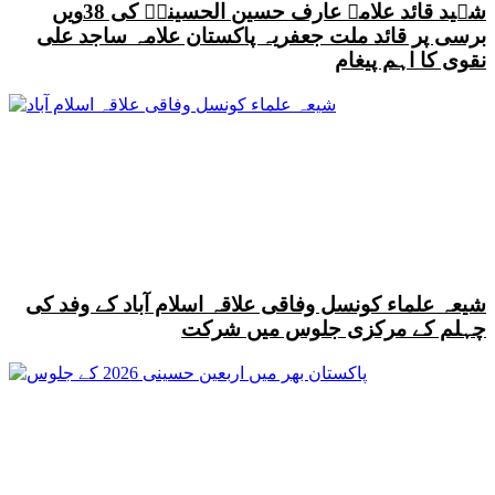
شہید قائد علامہ عارف حسین الحسینیؒ کی 38ویں
برسی پر قائد ملت جعفریہ پاکستان علامہ ساجد علی
نقوی کا اہم پیغام
شیعہ علماء کونسل وفاقی علاقہ اسلام آباد کے وفد کی
چہلم کے مرکزی جلوس میں شرکت