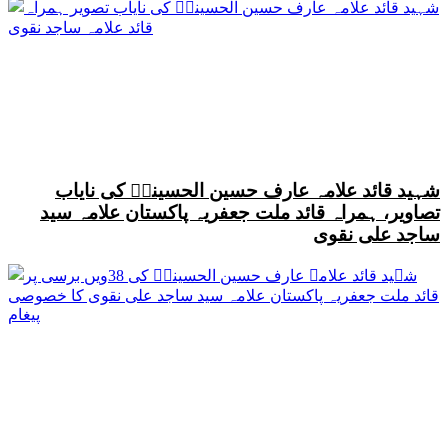
شہید قائد علامہ عارف حسین الحسینیؒ کی نایاب
تصاویر، ہمراہ قائد ملت جعفریہ پاکستان علامہ سید
ساجد علی نقوی