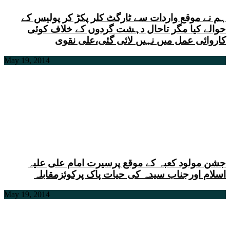
ہم نے موقع واردات سے ٹارگٹ کلر پکڑ کر پولیس کے
حوالے کیا مگر تاحال دہشت گردوں کے خلاف کوئی
کاروائی عمل میں نہیں لائی گئی،علی نقوی
May 19, 2014
جشن مولود کعبہ کے موقع پرسیرت امام علی علیہ
اسلام اورجناب سیدہ کی حیات پاک پرکوئزمقابلہ
May 19, 2014