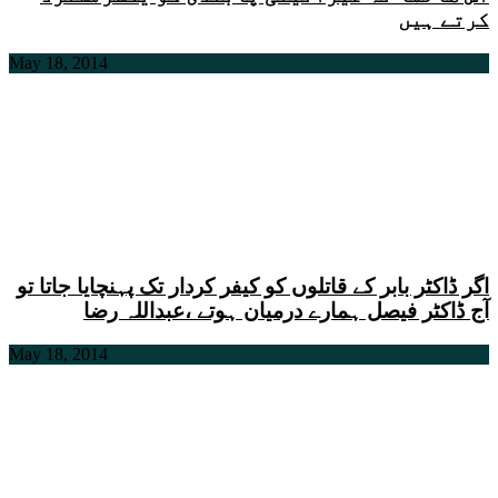
کرتے ہیں
May 18, 2014
اگر ڈاکٹر بابر کے قاتلوں کو کیفر کردار تک پہنچایا جاتا تو
آج ڈاکٹر فیصل ہمارے درمیان ہوتے ،عبداللہ رضا
May 18, 2014