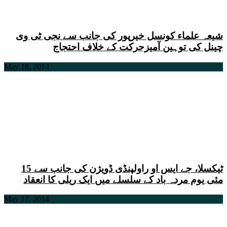
شیعہ علماء کونسل خیرپور کی جانب سے نجی ٹی وی
چینل کی توہین آمیزحرکت کے خلاف احتجاج
May 18, 2014
ٹیکسلا، جے ایس او راولپنڈی ڈویژن کی جانب سے 15
مئی یوم مردہ باد کے سلسلے میں ایک ریلی کا انعقاد
May 17, 2014