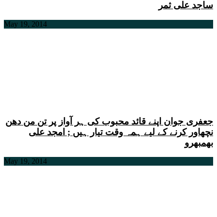
ساجد علی ثمر
May 19, 2014
جعفری جوان اپنے قائد محبوب کی ہر آواز پر تن من دھن
نچھاور کرنے کے لیے ہمہ وقت تیار ہیں ; امجد علی
بھمبھرو
May 19, 2014