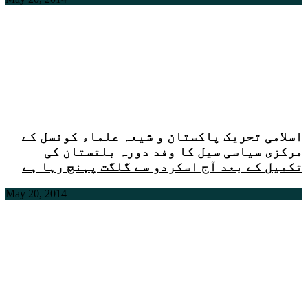
اسلامی تحریک پاکستان و شیعہ علماء کونسل کے
مرکزی سیاسی سیل کا وفد دورہ بلتستان کی
تکمیل کے بعد آج اسکردو سے گلگت پہنچ رہا ہے
May 20, 2014