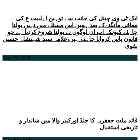
ایک ٹی وی چینل کی جانب سے توہین اہلبیت ع کی
معافی مانگنےکے بعد ہمیں اس مسئلے میں نہیں بولنا
چاہئے کیونکہ اب ان لوگوں نے بولنا شروع کردیا ہے جو
قانون پاس کروانا چاہتے ہیں،علامہ سید شہنشاہ حسین
نقوی
May 20, 2014
قائد ملت جعفریہ کا جنڈ اورکبیر والا میں شاندار و
تاریخی استقبال
May 20, 2014