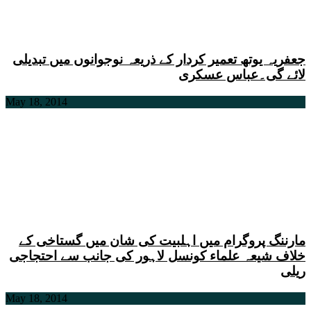
جعفریہ یوتھ تعمیر کردار کے ذریعہ نوجوانوں میں تبدیلی
لائے گی۔عباس عسکری
May 18, 2014
مارننگ پروگرام میں اہلبیت کی شان میں گستاخی کے
خلاف شیعہ علماء کونسل لاہور کی جانب سے احتجاجی
ریلی
May 18, 2014