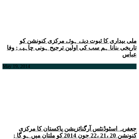
ملی بیداری کا ثبوت دیتے ہوئے مرکزی کنونشن کو
تاریخی بنانا ہم سب کی اولین ترجیح ہونی چاہیے ; وفا
عباس
May 19, 2014
جعفریہ اسٹوڈنٹس آرگنائزیشن پاکستان کا مرکزی
کنونشن 20 ،21 ،22 جون 2014 کو ملتان میں ہو گا ;