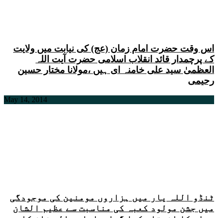
اس وقت حضرت امام زمان (عج) کی نیابت میں ولایت
کے پرچمدار قائد انقلاب اسلامی حضرت آیت اللہ
العظمیٰ سید علی خامنہ ای ہیں ،مولانا مختار حسین
رحیمی
May 14, 2014
ٹنڈو اللہ یار میں ہزاروں مومنین کی موجودگی
میں جشن مولود کعبہ کی مناسبت سے عظیم الشان