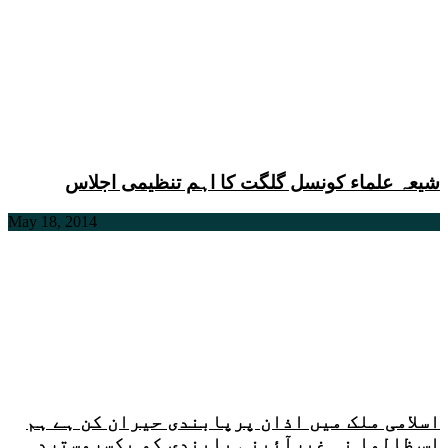
شیعہ علماء کونسل گلگت کا اہم تنظیمی اجلاس
May 18, 2014
اسلامی ملک میں اذان پرپابندی حیران کن ہے ہم
اس ظالما نہ غیرآئینی پابندی کو یکسرمسترد