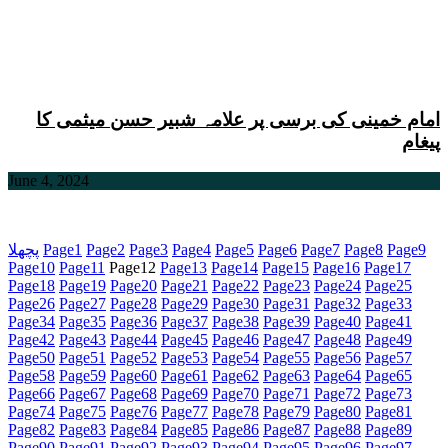
امام خمینی کی برسی پر علامہ شبیر حسن میثمی کا
پیغام
June 4, 2024
9
Page
8
Page
7
Page
6
Page
5
Page
4
Page
3
Page
2
Page
1
Page
پچھلا
Page
10
Page
11
Page
12
Page
13
Page
14
Page
15
Page
16
Page
17
Page
18
Page
19
Page
20
Page
21
Page
22
Page
23
Page
24
Page
25
Page
26
Page
27
Page
28
Page
29
Page
30
Page
31
Page
32
Page
33
Page
34
Page
35
Page
36
Page
37
Page
38
Page
39
Page
40
Page
41
Page
42
Page
43
Page
44
Page
45
Page
46
Page
47
Page
48
Page
49
Page
50
Page
51
Page
52
Page
53
Page
54
Page
55
Page
56
Page
57
Page
58
Page
59
Page
60
Page
61
Page
62
Page
63
Page
64
Page
65
Page
66
Page
67
Page
68
Page
69
Page
70
Page
71
Page
72
Page
73
Page
74
Page
75
Page
76
Page
77
Page
78
Page
79
Page
80
Page
81
Page
82
Page
83
Page
84
Page
85
Page
86
Page
87
Page
88
Page
89
Page
90
Page
91
Page
92
Page
93
Page
94
Page
95
Page
96
Page
97