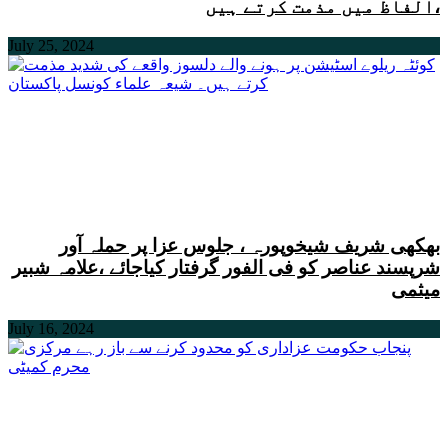
الفاظ میں مذمت کرتے ہیں،
July 25, 2024
بھکھی شریف شیخوپورہ ، جلوس عزا پر حملہ آور
شرپسند عناصر کو فی الفور گرفتار کیاجائے ،علامہ شبیر
میثمی
July 16, 2024