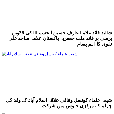
شہید قائد علامہ عارف حسین الحسینیؒ کی 38ویں
برسی پر قائد ملت جعفریہ پاکستان علامہ ساجد علی
نقوی کا اہم پیغام
شیعہ علماء کونسل وفاقی علاقہ اسلام آباد کے وفد کی
چہلم کے مرکزی جلوس میں شرکت