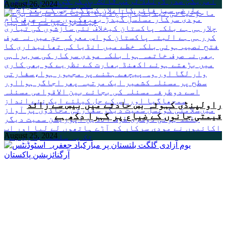
August 26, 2024
راولپنڈی کہوٹہ بس حادثے میں بیس سے زائد
قیمتی جانوں کے ضیاع پر گہرا دکھ ہے
August 25, 2024