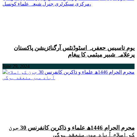
یوم تاسیس جعفریہ اسٹوڈنٹس آرگنائزیشن پاکستان
پرعلامہ شبیر میثمی کا پیغام
June 29, 2024
محرم الحرام 1446ھ علماء و ذاکرین کانفرنس 30 جون
کو اسلام آباد میں منعقد ہوگی