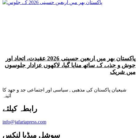
پاکستان بھر میں اربعین حسینی 2026 عقیدت، اتحاد اور
جوش و جذبے کے ساتھ منایا گیا، لاکھوں عزادار جلوسوں
میں شریک
شیعیان پاکستان کی مذهبی , سیاسی اور اجتماعی جد و جهد کا
آئینہ
info@jafariapress.com​
سوشل میڈیا لنکس