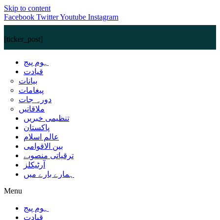
Skip to content
Facebook
Twitter
Youtube
Instagram
[ticker_post]
ہوم پیج
قیادت
بیانات
پیغامات
دورہ جات
ملاقاتیں
تنظیمی خبریں
پاکستان
عالم اسلام
بین الاقوامی
ترقیاتی منصوبے
آرٹیکلز
ہمارے بارے میں
Menu
ہوم پیج
قیادت