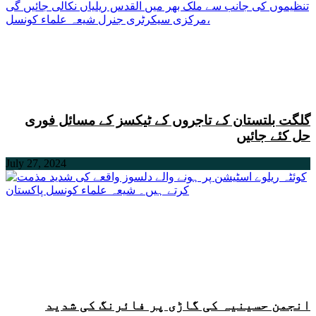
گلگت بلتستان کے تاجروں کے ٹیکسز کے مسائل فوری
حل کئے جائیں
July 27, 2024
انجمن حسینیہ کی گاڑی پر فائرنگ کی شدید