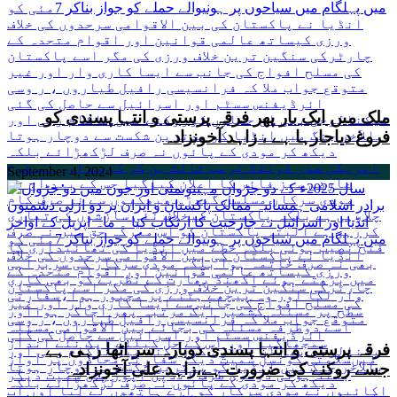
ملک میں ایک بار پھر فرقہ پرستی و انتہا پسندی کو
فروغ دیاجارہا ہے ، زاہد آخونزادہ
September 4, 2024
فرقہ پرستی و انتہا پسندی دوبارہ سر اٹھا رہی ہے
جسے روکنے کی ضرورت ہے،زاہد علی آخونزادہ