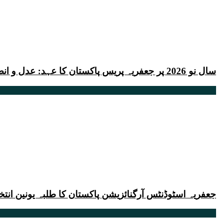
سال نو 2026 پر جعفریہ پریس پاکستان کا عہد: عدل و انصاف میں کردار
جعفریہ اسٹوڈنٹس آرگنائزیشن پاکستان کا طلبہ یونین انت