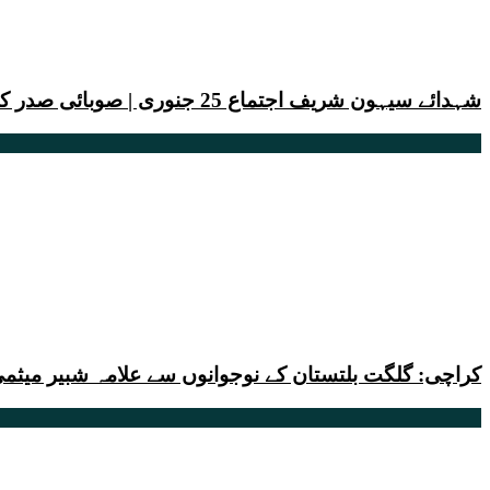
شہدائے سیہون شریف اجتماع 25 جنوری | صوبائی صدر کی عوامی رابطہ مہم
کراچی: گلگت بلتستان کے نوجوانوں سے علامہ شبیر می