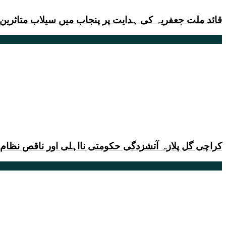
قائد ملت جعفریہ کی ہدایت پر پنجاب میں سیلاب متاثرین میں 4 ہزار سے زائد گرم بستروں ک
کراچی گل پلازہ آتشزدگی حکومتی نااہلی اور ناقص نظام 