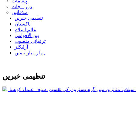
پیغامات
دورہ جات
ملاقاتیں
تنظیمی خبریں
پاکستان
عالم اسلام
بین الاقوامی
ترقیاتی منصوبے
آرٹیکلز
ہمارے بارے میں
تنظیمی خبریں