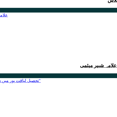
لاس
علامہ شبیر میثمی