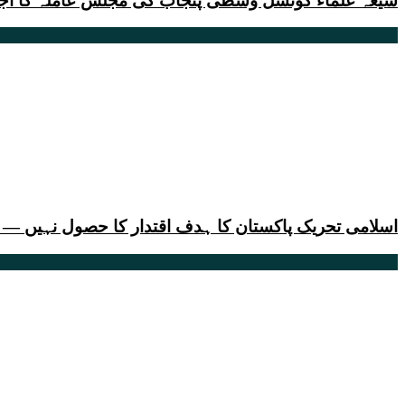
شیعہ علماء کونسل وسطی پنجاب کی مجلس عاملہ کا اج
اسلامی تحریک پاکستان کا ہدف اقتدار کا حصول نہیں — 