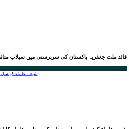
قائد ملت جعفریہ پاکستان کی سرپرستی میں سیلاب متاثر